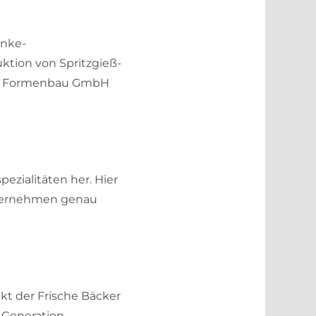
inke-
tion von Spritzgieß-
nke Formenbau GmbH
zialitäten her. Hier
nternehmen genau
kt der Frische Bäcker
 Generation