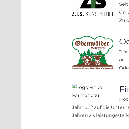
Seit
Gmb
Zu d
Od
"Die
artg
Oden
Fi
Höc
Jahr 1982 auf die Unter
Jahren als leistungsstarker